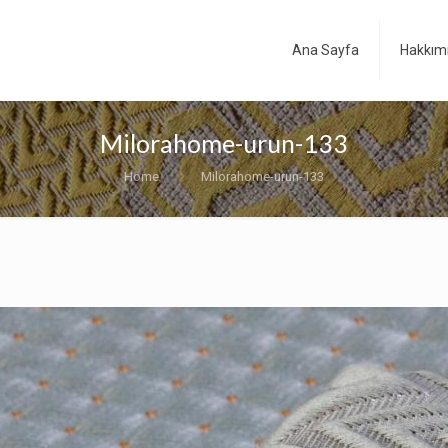
Ana Sayfa
Hakkım
Milorahome-urun-133
Home
Milorahome-urun-133